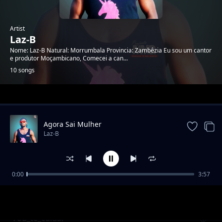
Artist
Laz-B
Nome: Laz-B Natural: Morrumbala Provincia: Zambêzia Eu sou um cantor
e produtor Moçambicano, Comecei a can...
10 songs
Trending
Agora Sai Mulher
Laz-B
0:00
3:57
Laz-B Feat kota Bilton - Me Tchunaste_Prod
Laz-B
By Laz-B-Music.mp3
Vou_te_cuidar