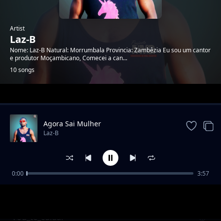
Artist
Laz-B
Nome: Laz-B Natural: Morrumbala Provincia: Zambêzia Eu sou um cantor
e produtor Moçambicano, Comecei a can...
10 songs
Trending
Agora Sai Mulher
Laz-B
0:00
3:57
Laz-B Feat kota Bilton - Me Tchunaste_Prod
Laz-B
By Laz-B-Music.mp3
Vou_te_cuidar