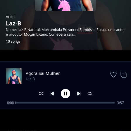
Artist
Laz-B
Nome: Laz-B Natural: Morrumbala Provincia: Zambêzia Eu sou um cantor
e produtor Moçambicano, Comecei a can...
10 songs
Trending
Agora Sai Mulher
Laz-B
0:00
3:57
Laz-B Feat kota Bilton - Me Tchunaste_Prod
Laz-B
By Laz-B-Music.mp3
Vou_te_cuidar