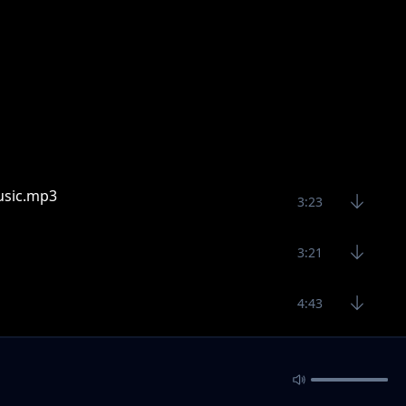
Music.mp3
3:23
3:21
4:43
3:44
4:47