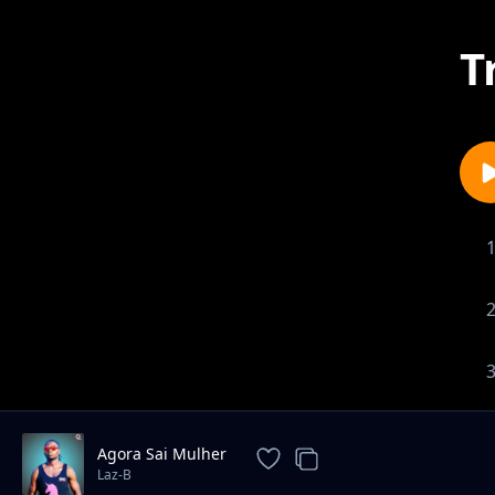
T
Agora Sai Mulher
Laz-B