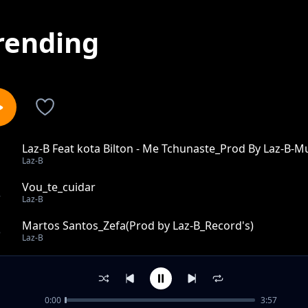
rending
Laz-B Feat kota Bilton - Me Tchunaste_Prod By Laz-B-
1
Laz-B
Vou_te_cuidar
2
Laz-B
Martos Santos_Zefa(Prod by Laz-B_Record's)
3
Laz-B
Laz-B_Zulo_na_zana_mucandikhonda
4
Laz-B
0:00
3:57
Coronavirus_Moçambique