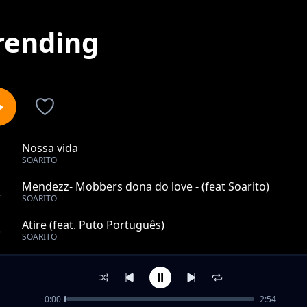
rending
Nossa vida
1
SOARITO
Mendezz- Mobbers dona do love - (feat Soarito)
2
SOARITO
Atire (feat. Puto Português)
3
SOARITO
Desaparecer (interlúdio)
4
SOARITO
0:00
2:54
Dono (part. Black spygo)