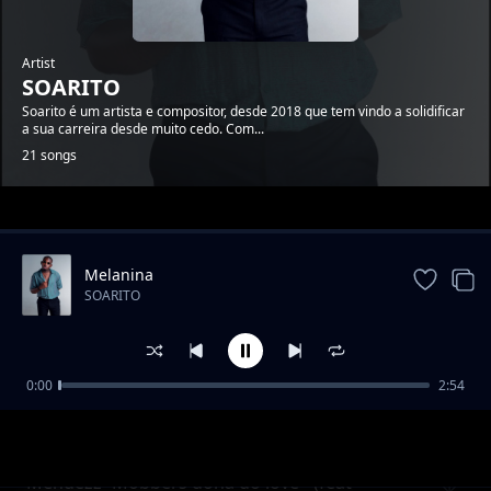
Artist
SOARITO
Soarito é um artista e compositor, desde 2018 que tem vindo a solidificar
a sua carreira desde muito cedo. Com...
21 songs
Trending
Melanina
SOARITO
0:00
2:54
Nossa vida
SOARITO
Mendezz- Mobbers dona do love - (feat