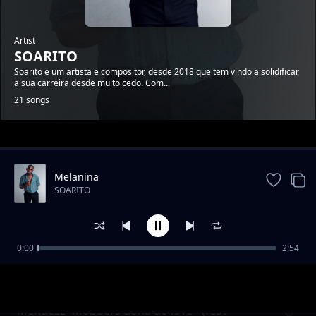
Artist
SOARITO
Soarito é um artista e compositor, desde 2018 que tem vindo a solidificar
a sua carreira desde muito cedo. Com...
21 songs
Trending
Melanina
SOARITO
0:00
2:54
Nossa vida
SOARITO
Mendezz- Mobbers dona do love - (feat