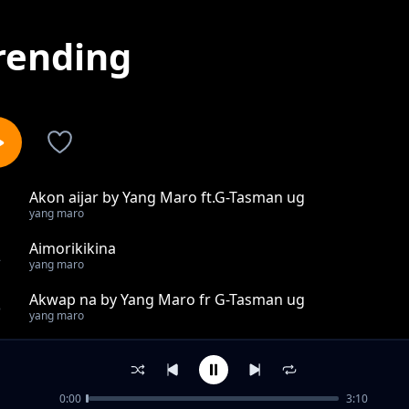
rending
Akon aijar by Yang Maro ft.G-Tasman ug
1
yang maro
Aimorikikina
2
yang maro
Akwap na by Yang Maro fr G-Tasman ug
3
yang maro
Nakiria by Yang Maro xG- Tasman
4
yang maro
0:00
3:10
Ikunyu Ne by Yang Maro. Mr Voice