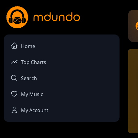
Home
Top Charts
Search
My Music
My Account