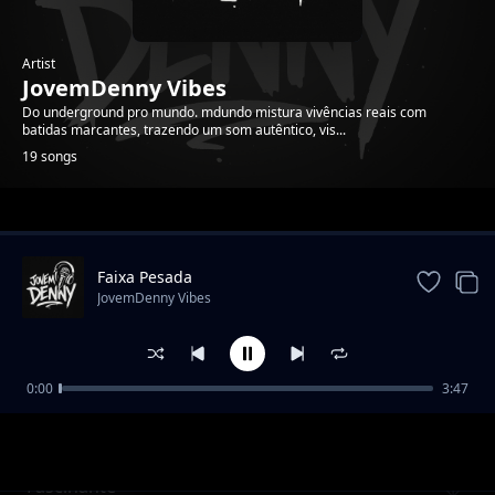
Artist
JovemDenny Vibes
Do underground pro mundo. mdundo mistura vivências reais com
batidas marcantes, trazendo um som autêntico, vis...
19 songs
Trending
Faixa Pesada
JovemDenny Vibes
0:00
3:47
Falsos Rappers
JovemDenny Vibes
Fascinante