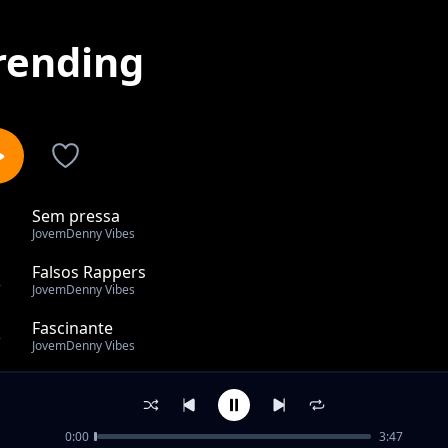
rending
Sem pressa
1
JovemDenny Vibes
Falsos Rappers
2
JovemDenny Vibes
Fascinante
3
JovemDenny Vibes
No meu corre
4
JovemDenny Vibes
0:00
3:47
Fogo no Olhar