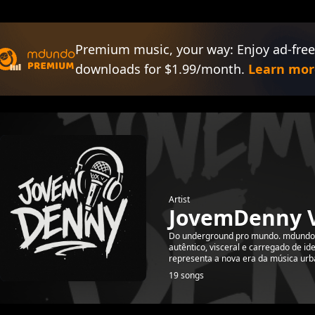
Premium music, your way: Enjoy ad-free
downloads for $1.99/month.
Learn mor
Artist
JovemDenny 
Do underground pro mundo. mdundo m
autêntico, visceral e carregado de id
representa a nova era da música urba
19 songs