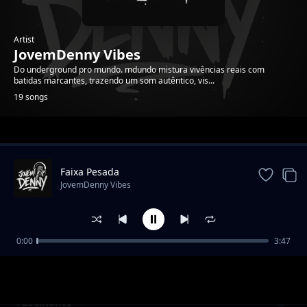
Artist
JovemDenny Vibes
Do underground pro mundo. mdundo mistura vivências reais com
batidas marcantes, trazendo um som autêntico, vis...
19 songs
Trending
Faixa Pesada
JovemDenny Vibes
0:00
3:47
Falsos Rappers
JovemDenny Vibes
Fascinante