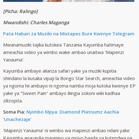
[Picha: Ralingo]
Mwandishi: Charles Maganga
Pata Habari za
Muziki na Mixtapes Bure Kwenye Telegram
Mwanamuziki tajika kutokea Tanzania Kayumba hatimaye
ameachia video ya wimbo wake ambao unaitwa ‘Mapenzi
Yanauma’.
Kayumba ambaye alianza safari yake ya muziki kupitia
shindano la kusaka vipaji la Bongo Star Search, ameachia video
ya ngoma hii ambayo ni ngoma namba moja kutoka kwenye EP
yake ya "Sweet Pain" ambayo iliingia sokoni wiki kadhaa
zilizopita.
Soma Pia:
Nyimbo Mpya: Diamond Platnumz Aachia
‘Unachezaje’
‘Mapenzi Yanauma’ ni wimbo wa mapenzi ambao ndani yake
Kayumba anaugulia maumivu ya moyo baada ya kutendwa na