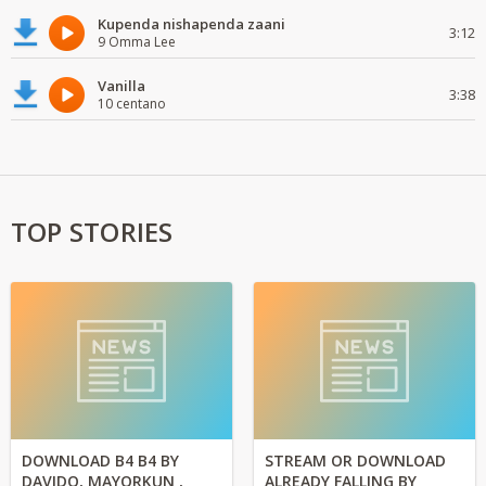
Kupenda nishapenda zaani
3:12
9 Omma Lee
Vanilla
3:38
10 centano
TOP STORIES
DOWNLOAD B4 B4 BY
STREAM OR DOWNLOAD
DAVIDO, MAYORKUN ,
ALREADY FALLING BY