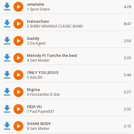
omelette
4:28
1 Spice Diana
Hatuachani
8:47
2 SHEBY KINANDA CLASSIC BAND
Daddy
2:50
3 Da Agent
Melody Ft Tunche the best
3:20
4 Sam Master
ONLY YOU JESUS
5:44
5 Ada Ehi
Nigina
2:27
6 Hoozambe D.Star
DEJA VU
2:32
7 Paul Payne837
SHAKE BODY
2:15
8 Sam Master