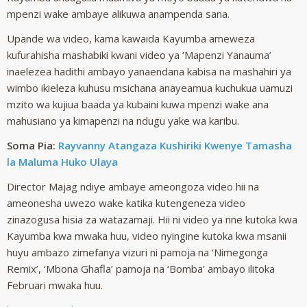
mpenzi wake ambaye alikuwa anampenda sana.
Upande wa video, kama kawaida Kayumba ameweza
kufurahisha mashabiki kwani video ya ‘Mapenzi Yanauma’
inaelezea hadithi ambayo yanaendana kabisa na mashahiri ya
wimbo ikieleza kuhusu msichana anayeamua kuchukua uamuzi
mzito wa kujiua baada ya kubaini kuwa mpenzi wake ana
mahusiano ya kimapenzi na ndugu yake wa karibu.
Soma Pia:
Rayvanny Atangaza Kushiriki Kwenye Tamasha
la Maluma Huko Ulaya
Director Majag ndiye ambaye ameongoza video hii na
ameonesha uwezo wake katika kutengeneza video
zinazogusa hisia za watazamaji. Hii ni video ya nne kutoka kwa
Kayumba kwa mwaka huu, video nyingine kutoka kwa msanii
huyu ambazo zimefanya vizuri ni pamoja na ‘Nimegonga
Remix’, ‘Mbona Ghafla’ pamoja na ‘Bomba’ ambayo ilitoka
Februari mwaka huu.