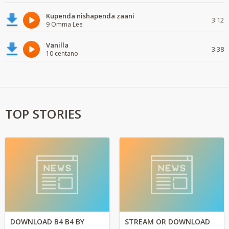
Kupenda nishapenda zaani
3:12
9 Omma Lee
Vanilla
3:38
10 centano
TOP STORIES
DOWNLOAD B4 B4 BY
STREAM OR DOWNLOAD