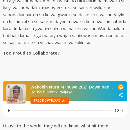
ba a yi wakar hadakar ba da wasu. A duk lokacin da mawaka su
ka yi wakar hadaka, masoyan su za su saurari wakar ne
saboda kaunar da su ke wa gwanin su da ke cikin wakar, yayin
da hakan zai sa su saurari dayan mawakin ko mawakan saboda
kara tinda na su gwanin shima ya na cikin wakar. Wanda hakan
babbar dama ce ga masoya wajan sanin wasu mawakan da ba
su sani ba balle su yi sha'awar jin wakokin su.
Too Proud to Collaborate?
Hausa to the world, they will not know what hit them.