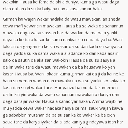
wakokin Hausa ke fama da shi a duniya, kuma ga wasu daga
cikin dalilan da su ka baiyana nan a kasa kamar haka:
Girman kai wajan wakar hadaka da wasu mawakan, an sheda
cewa mafi yawancin mawakan Hausa ba sa waka da sanannun
mawaka daga wasu sassan har da wadan da ma ba a yanki
daya su ke ba a kasar ko kuma nahiyar su ce ba daya ba. Wani
lokacin da gangan su ke kin wakar da su dan kada su sauya su
daga yadda su ka sama waka a al'adance ko dan kada asalin
salo da sautin da aka san wakokin Hausa da su su sauya a
dalilin waka tare da wasu mawakan da ba hausawa ko yan
kasar Hausa ba. Wani lokacin kuma girman kai da ji da kai ne ke
hana su neman wadan nan mawaka na wa su yankin ko shiya ko
kasa dan su yi wakar tare. Har yanzu ba mu da takamemen
dalilin kin yin waka da wasu sanannun mawakan a duniya dan
daga darajar wakar Hausa a sanadiyar hakan. Amma wajibi ne
mu yadda cewa wakar hadaka hanya ce mai sauki wajan kaiwa
ga sababbin mutanan da ba su san ka ko wakar ka ba cikin
sauki tare da karya iyakar da al'ada kan iya gindayawa idan har