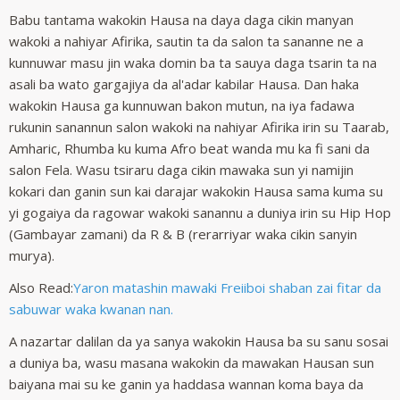
Babu tantama wakokin Hausa na daya daga cikin manyan
wakoki a nahiyar Afirika, sautin ta da salon ta sananne ne a
kunnuwar masu jin waka domin ba ta sauya daga tsarin ta na
asali ba wato gargajiya da al'adar kabilar Hausa. Dan haka
wakokin Hausa ga kunnuwan bakon mutun, na iya fadawa
rukunin sanannun salon wakoki na nahiyar Afirika irin su Taarab,
Amharic, Rhumba ku kuma Afro beat wanda mu ka fi sani da
salon Fela. Wasu tsiraru daga cikin mawaka sun yi namijin
kokari dan ganin sun kai darajar wakokin Hausa sama kuma su
yi gogaiya da ragowar wakoki sanannu a duniya irin su Hip Hop
(Gambayar zamani) da R & B (rerarriyar waka cikin sanyin
murya).
Also Read:
Yaron matashin mawaki Freiiboi shaban zai fitar da
sabuwar waka kwanan nan.
A nazartar dalilan da ya sanya wakokin Hausa ba su sanu sosai
a duniya ba, wasu masana wakokin da mawakan Hausan sun
baiyana mai su ke ganin ya haddasa wannan koma baya da