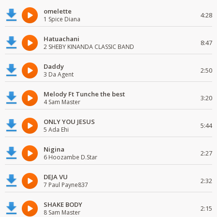
omelette
4:28
1 Spice Diana
Hatuachani
8:47
2 SHEBY KINANDA CLASSIC BAND
Daddy
2:50
3 Da Agent
Melody Ft Tunche the best
3:20
4 Sam Master
ONLY YOU JESUS
5:44
5 Ada Ehi
Nigina
2:27
6 Hoozambe D.Star
DEJA VU
2:32
7 Paul Payne837
SHAKE BODY
2:15
8 Sam Master