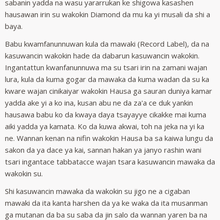
sabanin yadda na wasu yararrukan ke shigowa kasashen
hausawan irin su wakokin Diamond da mu ka yi musali da shi a
baya.
Babu kwamfanunnuwan kula da mawaki (Record Label), da na
kasuwancin wakokin hade da dabarun kasuwancin wakokin.
Ingantattun kwanfanunnuwa ma su tsari irin na zamani wajan
lura, kula da kuma gogar da mawaka da kuma wadan da su ka
kware wajan cinikaiyar wakokin Hausa ga sauran duniya kamar
yadda ake yi a ko ina, kusan abu ne da za'a ce duk yankin
hausawa babu ko da kwaya daya tsayayye cikakke mai kuma
aiki yadda ya kamata. Ko da kuwa akwai, toh na jeka na yi ka
ne. Wannan kenan na nifin wakokin Hausa ba sa kaiwa lungu da
sakon da ya dace ya kai, sannan hakan ya janyo rashin wani
tsari ingantace tabbatacce wajan tsara kasuwancin mawaka da
wakokin su.
Shi kasuwancin mawaka da wakokin su jigo ne a cigaban
mawaki da ita kanta harshen da ya ke waka da ita musanman
ga mutanan da ba su saba da jin salo da wannan yaren ba na