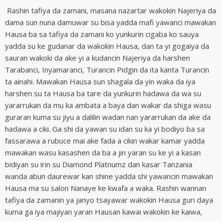
Rashin tafiya da zamani, masana nazartar wakokin Najeriya da
dama sun nuna damuwar su bisa yadda mafi yawanci mawakan
Hausa ba sa tafiya da zamani ko yunkurin cigaba ko sauya
yadda su ke gudanar da wakokin Hausa, dan ta yi gogaiya da
sauran wakoki da ake yi a kudancin Najeriya da harshen
Tarabanci, Inyamaranci, Turancin Pidgin da ita kanta Turancin
ta ainahi. Mawakan Hausa sun shagala da yin waka da iya
harshen su ta Hausa ba tare da yunkurin hadawa da wa su
yararrukan da mu ka ambata a baya dan wakar da shiga wasu
guraran kuma su jiyu a dalilin wadan nan yararrukan da ake da
hadawa a ciki. Ga shi da yawan su idan su ka yi bodiyo ba sa
fassarawa a rubuce mai ake fada a cikin wakar kamar yadda
mawakan wasu kasashen da ba a jin yaran su ke yi a kasan
bidiyan su irin su Diamond Platnumz dan kasar Tanzania
wanda abun daurewar kan shine yadda shi yawancin mawakan
Hausa ma su salon Nanaye ke kwafa a waka. Rashin wannan
tafiya da zamanin ya janyo tsayawar wakokin Hausa guri daya
kuma ga iya majiyan yaran Hausan kawai wakokin ke kaiwa,