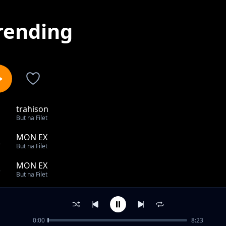
rending
trahison
1
But na Filet
MON EX
2
But na Filet
MON EX
3
But na Filet
VANITE
4
But na Filet
0:00
8:23
Amour caché