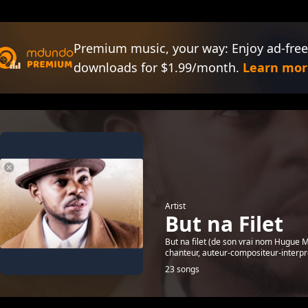
Premium music, your way: Enjoy ad-free
downloads for $1.99/month.
Learn mor
Artist
But na Filet
But na filet (de son vrai nom Hugue M
chanteur, auteur-compositeur-interpr
23 songs