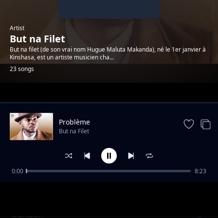
Artist
But na Filet
But na filet (de son vrai nom Hugue Maluta Makanda), né le 1er janvier à
Kinshasa, est un artiste musicien cha...
23 songs
Trending
Problème
But na Filet
0:00
8:23
MON EX
But na Filet
trahison