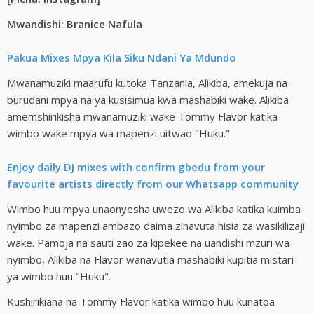
Mwandishi: Branice Nafula
Pakua Mixes Mpya Kila Siku Ndani Ya Mdundo
Mwanamuziki maarufu kutoka Tanzania, Alikiba, amekuja na
burudani mpya na ya kusisimua kwa mashabiki wake. Alikiba
amemshirikisha mwanamuziki wake Tommy Flavor katika
wimbo wake mpya wa mapenzi uitwao "Huku."
Enjoy daily DJ mixes with confirm gbedu from your
favourite artists directly from our Whatsapp community
Wimbo huu mpya unaonyesha uwezo wa Alikiba katika kuimba
nyimbo za mapenzi ambazo daima zinavuta hisia za wasikilizaji
wake. Pamoja na sauti zao za kipekee na uandishi mzuri wa
nyimbo, Alikiba na Flavor wanavutia mashabiki kupitia mistari
ya wimbo huu "Huku".
Kushirikiana na Tommy Flavor katika wimbo huu kunatoa