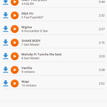
5:44
4 Ada Ehi
DEJA VU
2:32
5 Paul Payne837
Nigina
2:27
6 Hoozambe D.Star
SHAKE BODY
2:15
7 Sam Master
Melody Ft Tunche the best
3:20
8 Sam Master
Vanilla
3:38
9 centano
Wapi
2:52
10 centano