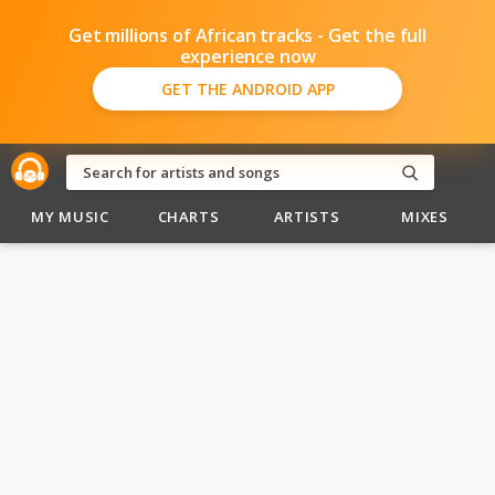
Get millions of African tracks - Get the full
experience now
GET THE ANDROID APP
MY MUSIC
CHARTS
ARTISTS
MIXES