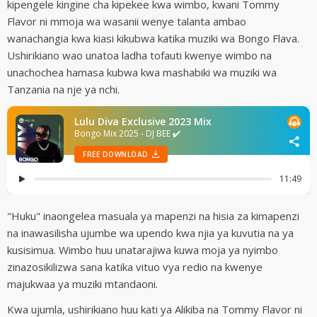
kipengele kingine cha kipekee kwa wimbo, kwani Tommy
Flavor ni mmoja wa wasanii wenye talanta ambao
wanachangia kwa kiasi kikubwa katika muziki wa Bongo Flava.
Ushirikiano wao unatoa ladha tofauti kwenye wimbo na
unachochea hamasa kubwa kwa mashabiki wa muziki wa
Tanzania na nje ya nchi.
"Huku" inaongelea masuala ya mapenzi na hisia za kimapenzi
na inawasilisha ujumbe wa upendo kwa njia ya kuvutia na ya
kusisimua. Wimbo huu unatarajiwa kuwa moja ya nyimbo
zinazosikilizwa sana katika vituo vya redio na kwenye
majukwaa ya muziki mtandaoni.
Kwa ujumla, ushirikiano huu kati ya Alikiba na Tommy Flavor ni