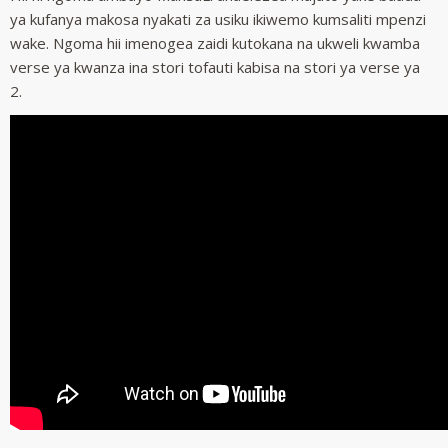
ya kufanya makosa nyakati za usiku ikiwemo kumsaliti mpenzi
wake. Ngoma hii imenogea zaidi kutokana na ukweli kwamba
verse ya kwanza ina stori tofauti kabisa na stori ya verse ya
2.