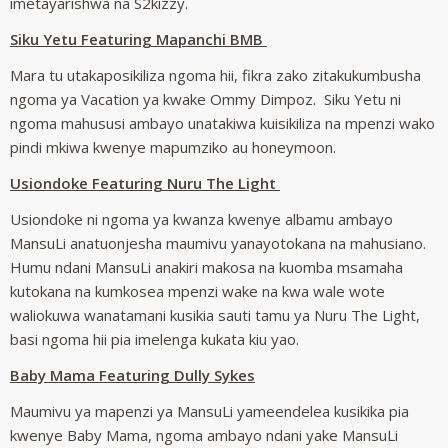
imetayarishwa na S2kizzy.
Siku Yetu Featuring Mapanchi BMB
Mara tu utakaposikiliza ngoma hii, fikra zako zitakukumbusha
ngoma ya Vacation ya kwake Ommy Dimpoz. Siku Yetu ni
ngoma mahususi ambayo unatakiwa kuisikiliza na mpenzi wako
pindi mkiwa kwenye mapumziko au honeymoon.
Usiondoke Featuring Nuru The Light
Usiondoke ni ngoma ya kwanza kwenye albamu ambayo
MansuLi anatuonjesha maumivu yanayotokana na mahusiano.
Humu ndani MansuLi anakiri makosa na kuomba msamaha
kutokana na kumkosea mpenzi wake na kwa wale wote
waliokuwa wanatamani kusikia sauti tamu ya Nuru The Light,
basi ngoma hii pia imelenga kukata kiu yao.
Baby Mama Featuring Dully Sykes
Maumivu ya mapenzi ya MansuLi yameendelea kusikika pia
kwenye Baby Mama, ngoma ambayo ndani yake MansuLi