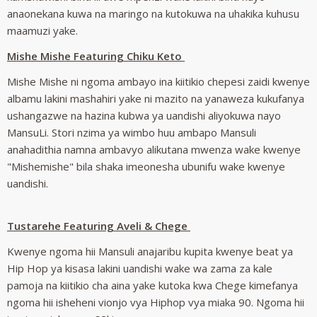
anaonekana kuwa na maringo na kutokuwa na uhakika kuhusu
maamuzi yake.
Mishe Mishe Featuring Chiku Keto
Mishe Mishe ni ngoma ambayo ina kiitikio chepesi zaidi kwenye
albamu lakini mashahiri yake ni mazito na yanaweza kukufanya
ushangazwe na hazina kubwa ya uandishi aliyokuwa nayo
MansuLi. Stori nzima ya wimbo huu ambapo Mansuli
anahadithia namna ambavyo alikutana mwenza wake kwenye
"Mishemishe" bila shaka imeonesha ubunifu wake kwenye
uandishi.
Tustarehe Featuring Aveli & Chege
Kwenye ngoma hii Mansuli anajaribu kupita kwenye beat ya
Hip Hop ya kisasa lakini uandishi wake wa zama za kale
pamoja na kiitikio cha aina yake kutoka kwa Chege kimefanya
ngoma hii isheheni vionjo vya Hiphop vya miaka 90. Ngoma hii