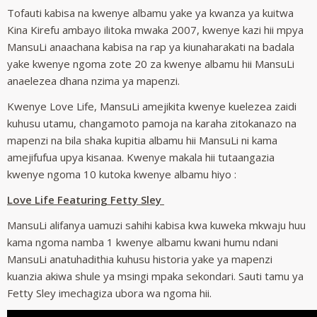
Tofauti kabisa na kwenye albamu yake ya kwanza ya kuitwa
Kina Kirefu ambayo ilitoka mwaka 2007, kwenye kazi hii mpya
MansuLi anaachana kabisa na rap ya kiunaharakati na badala
yake kwenye ngoma zote 20 za kwenye albamu hii MansuLi
anaelezea dhana nzima ya mapenzi.
Kwenye Love Life, MansuLi amejikita kwenye kuelezea zaidi
kuhusu utamu, changamoto pamoja na karaha zitokanazo na
mapenzi na bila shaka kupitia albamu hii MansuLi ni kama
amejifufua upya kisanaa. Kwenye makala hii tutaangazia
kwenye ngoma 10 kutoka kwenye albamu hiyo :
Love Life Featuring Fetty Sley
MansuLi alifanya uamuzi sahihi kabisa kwa kuweka mkwaju huu
kama ngoma namba 1 kwenye albamu kwani humu ndani
MansuLi anatuhadithia kuhusu historia yake ya mapenzi
kuanzia akiwa shule ya msingi mpaka sekondari. Sauti tamu ya
Fetty Sley imechagiza ubora wa ngoma hii.