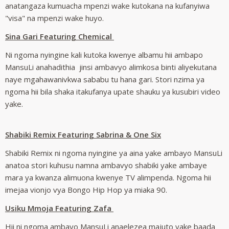
anatangaza kumuacha mpenzi wake kutokana na kufanyiwa
"visa" na mpenzi wake huyo.
Sina Gari Featuring Chemical
Ni ngoma nyingine kali kutoka kwenye albamu hii ambapo
MansuLi anahadithia jinsi ambavyo alimkosa binti aliyekutana
naye mgahawanivkwa sababu tu hana gari. Stori nzima ya
ngoma hii bila shaka itakufanya upate shauku ya kusubiri video
yake.
Shabiki Remix Featuring Sabrina & One Six
Shabiki Remix ni ngoma nyingine ya aina yake ambayo MansuLi
anatoa stori kuhusu namna ambavyo shabiki yake ambaye
mara ya kwanza alimuona kwenye TV alimpenda. Ngoma hii
imejaa vionjo vya Bongo Hip Hop ya miaka 90.
Usiku Mmoja Featuring Zafa
Hii ni ngoma ambayo MansuLi anaelezea majuto yake baada