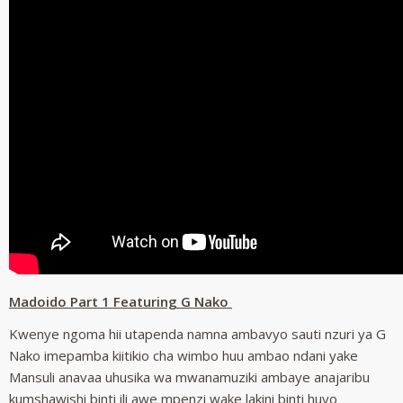
Madoido Part 1 Featuring G Nako
Kwenye ngoma hii utapenda namna ambavyo sauti nzuri ya G
Nako imepamba kiitikio cha wimbo huu ambao ndani yake
Mansuli anavaa uhusika wa mwanamuziki ambaye anajaribu
kumshawishi binti ili awe mpenzi wake lakini binti huyo