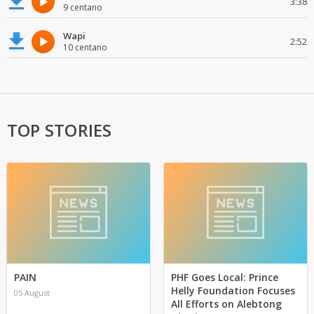
3:38
9 centano
Wapi
2:52
10 centano
TOP STORIES
PAIN
PHF Goes Local: Prince
Helly Foundation Focuses
05 August
All Efforts on Alebtong