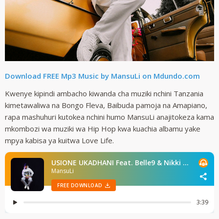
Download FREE Mp3 Music by MansuLi on Mdundo.com
Kwenye kipindi ambacho kiwanda cha muziki nchini Tanzania
kimetawaliwa na Bongo Fleva, Baibuda pamoja na Amapiano,
rapa mashuhuri kutokea nchini humo MansuLi anajitokeza kama
mkombozi wa muziki wa Hip Hop kwa kuachia albamu yake
mpya kabisa ya kuitwa Love Life.