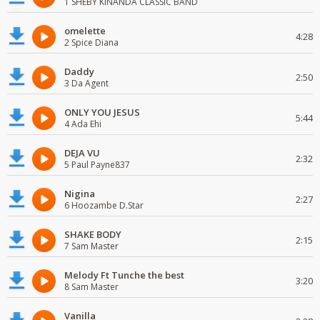
1 SHEBY KINANDA CLASSIC BAND
omelette
4:28
2 Spice Diana
Daddy
2:50
3 Da Agent
ONLY YOU JESUS
5:44
4 Ada Ehi
DEJA VU
2:32
5 Paul Payne837
Nigina
2:27
6 Hoozambe D.Star
SHAKE BODY
2:15
7 Sam Master
Melody Ft Tunche the best
3:20
8 Sam Master
Vanilla