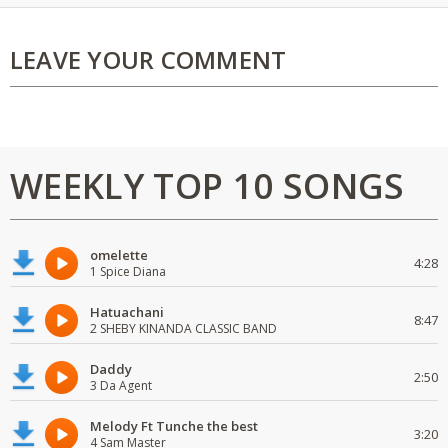
LEAVE YOUR COMMENT
WEEKLY TOP 10 SONGS
omelette
4:28
1 Spice Diana
Hatuachani
8:47
2 SHEBY KINANDA CLASSIC BAND
Daddy
2:50
3 Da Agent
Melody Ft Tunche the best
3:20
4 Sam Master