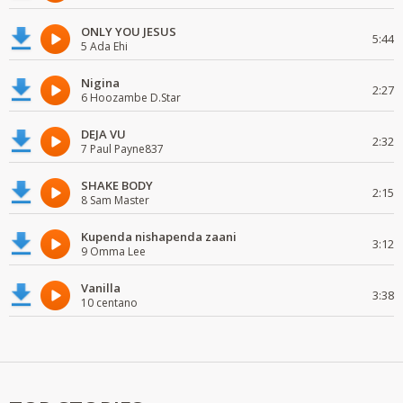
ONLY YOU JESUS
5:44
5 Ada Ehi
Nigina
2:27
6 Hoozambe D.Star
DEJA VU
2:32
7 Paul Payne837
SHAKE BODY
2:15
8 Sam Master
Kupenda nishapenda zaani
3:12
9 Omma Lee
Vanilla
3:38
10 centano