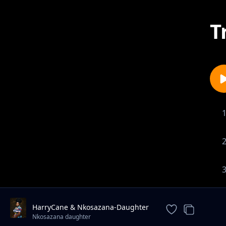
T
HarryCane & Nkosazana-Daughter
- Sondela-Dali
Nkosazana daughter