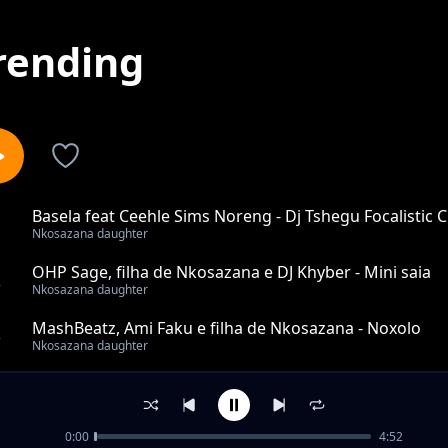
rending
Basela feat Ceehle Sims Noreng - Dj Tshegu Focalistic 
1
Nkosazana daughter
OHP Sage, filha de Nkosazana e DJ Khyber - Mini saia
2
Nkosazana daughter
MashBeatz, Ami Faku e filha de Nkosazana - Noxolo
3
Nkosazana daughter
Shakes & Les & Sipho Magudulela - Sek'se Duze (ft. N
4
Nkosazana daughter
0:00
4:52
Filha de Lady Du e Nkosazana - Ngwenya (feat. DJ Khybe